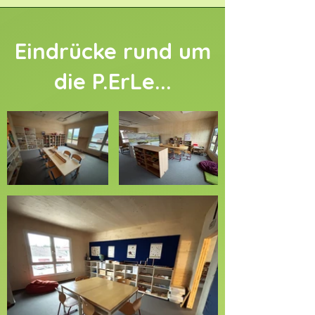
Eindrücke rund um
die P.ErLe...