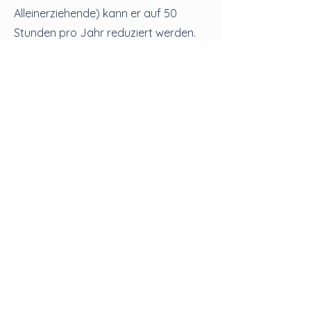
Alleinerziehende) kann er auf 50
Stunden pro Jahr reduziert werden.
Dies ist notwendig, um den Betrieb
nachhaltig gewährleisten zu können.
Die Stundenanzahl wird je nach
Bedarf nach jedem Schuljahr
angepasst und kann demnach im
kommenden Jahr auch niedriger
ausfallen.
Schuljahr und Ferienzeiten
Die jährlichen Schul- und Ferienzeiten
orientieren sich am öffentlichen
Schulsystem. Die schulautonomen
freien Tage werden vom Schulträger
und der Schulleitung gemeinsam