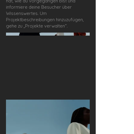
hat, wie du vorgegangen bist und
informiere deine Besucher über
Wissenswertes. Um
Projektbeschreibungen hinzuzufügen,
gehe zu „Projekte verwalten“.